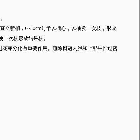
。
新梢，6~30cm时予以摘心，以抽发二次枝，形成
，使二次枝形成结果枝。
进花芽分化有重要作用。疏除树冠内膛和上部生长过密
。