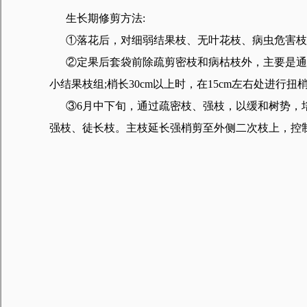
生长期修剪方法:
①落花后，对细弱结果枝、无叶花枝、病虫危害枝
②定果后套袋前除疏剪密枝和病枯枝外，主要是通过
小结果枝组;梢长30cm以上时，在15cm左右处进
③6月中下旬，通过疏密枝、强枝，以缓和树势，培
强枝、徒长枝。主枝延长强梢剪至外侧二次枝上，控