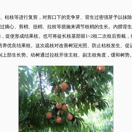
、枯枝等进行复剪，对剪口下的竞争芽、背生过密强芽予以抹除
摘心、剪梢、扭梢、拉枝等措施来调节枝梢的生长。内膛背生直立
行扭梢，促使形成结果枝。也可将徒长枝基部留1~2枝二次枝后剪截
养优良结果枝。这次疏枝对改善树冠光照、防止枯枝发生、促
制上部生长势。幼树通过拉枝开张主枝、副主枝角度，缓和树势